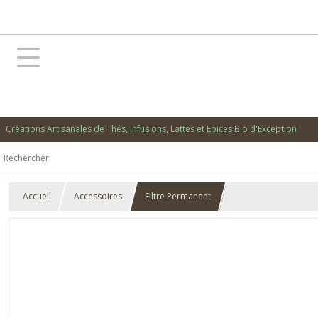
Créations Artisanales de Thés, Infusions, Lattes et Epices Bio d'Exception
Accueil
Accessoires
Filtre Permanent