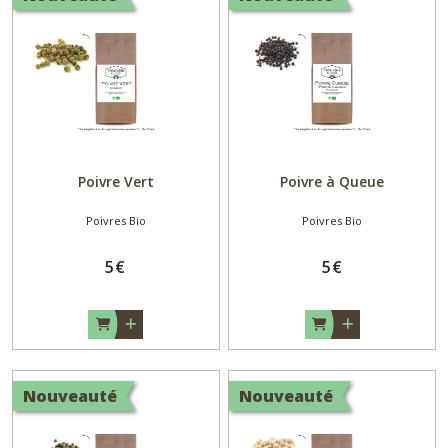
Aromates
Bio
(5)
Poivres
Bio
(7)
Poivre Vert
Poivre à Queue
Poivres Bio
Poivres Bio
Afficher
les
5
€
5
€
résultats
Nouveauté
Nouveauté