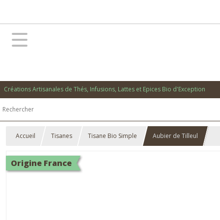
Créations Artisanales de Thés, Infusions, Lattes et Epices Bio d'Exception
Accueil
Tisanes
Tisane Bio Simple
Aubier de Tilleul
Origine France