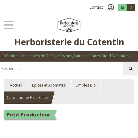
Contact
0
Herboristerie du Cotentin
Créations Artisanales de Thés, Infusions, Lattes et Epices Bio d'Exception
Accueil
Epices et Aromates
Simples Bio
Cardamome Fruit Entier
Petit Producteur