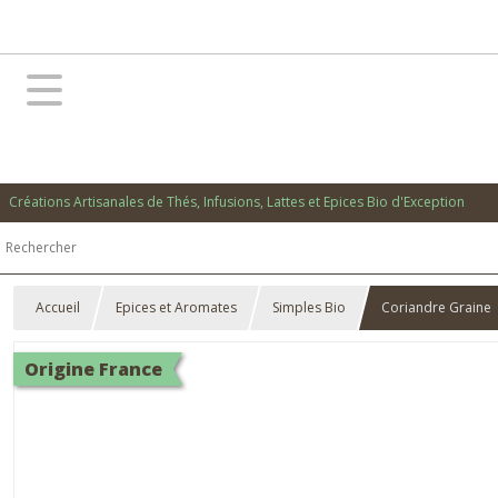
Créations Artisanales de Thés, Infusions, Lattes et Epices Bio d'Exception
Accueil
Epices et Aromates
Simples Bio
Coriandre Graine
Origine France