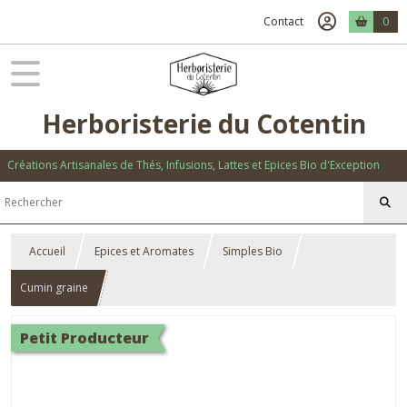
Contact
0
Herboristerie du Cotentin
Créations Artisanales de Thés, Infusions, Lattes et Epices Bio d'Exception
Accueil
Epices et Aromates
Simples Bio
Cumin graine
Petit Producteur