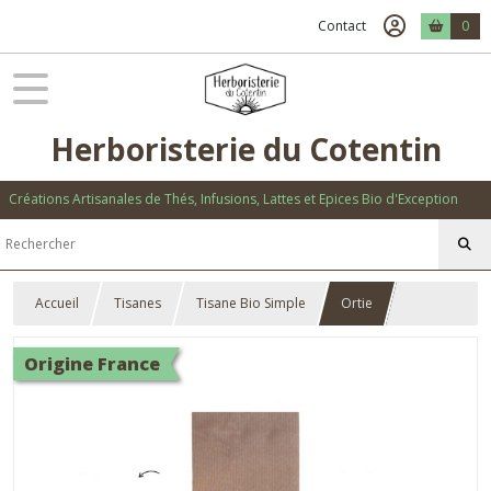
Contact
0
Herboristerie du Cotentin
Créations Artisanales de Thés, Infusions, Lattes et Epices Bio d'Exception
Accueil
Tisanes
Tisane Bio Simple
Ortie
Origine France