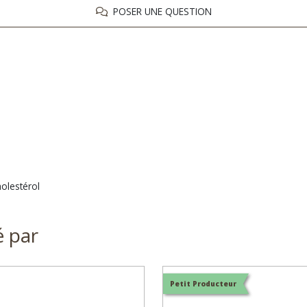
POSER UNE QUESTION
holestérol
é par
Petit Producteur