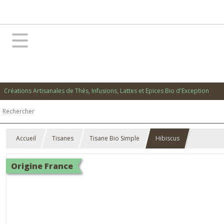
Créations Artisanales de Thés, Infusions, Lattes et Epices Bio d'Exception
Accueil
Tisanes
Tisane Bio Simple
Hibiscus
Origine France