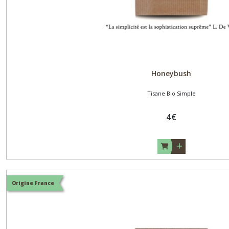
Honeybush
Tisane Bio Simple
4
€
Origine France