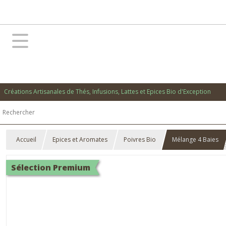
Créations Artisanales de Thés, Infusions, Lattes et Epices Bio d'Exception
Accueil
Epices et Aromates
Poivres Bio
Mélange 4 Baies
Sélection Premium